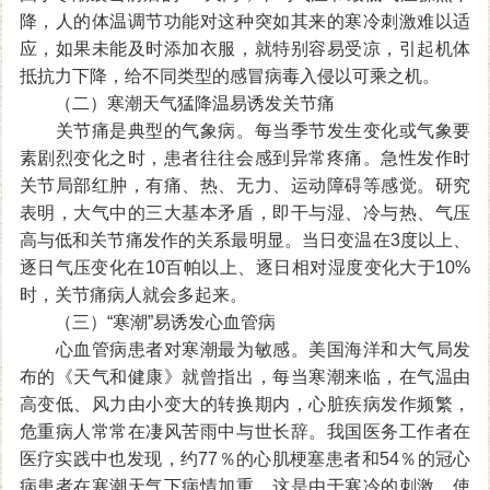
降，人的体温调节功能对这种突如其来的寒冷刺激难以适
应，如果未能及时添加衣服，就特别容易受凉，引起机体
抵抗力下降，给不同类型的感冒病毒入侵以可乘之机。
（二）寒潮天气猛降温易诱发关节痛
关节痛是典型的气象病。每当季节发生变化或气象要
素剧烈变化之时，患者往往会感到异常疼痛。急性发作时
关节局部红肿，有痛、热、无力、运动障碍等感觉。研究
表明，大气中的三大基本矛盾，即干与湿、冷与热、气压
高与低和关节痛发作的关系最明显。当日变温在3度以上、
逐日气压变化在10百帕以上、逐日相对湿度变化大于10%
时，关节痛病人就会多起来。
（三）“寒潮”易诱发心血管病
心血管病患者对寒潮最为敏感。美国海洋和大气局发
布的《天气和健康》就曾指出，每当寒潮来临，在气温由
高变低、风力由小变大的转换期内，心脏疾病发作频繁，
危重病人常常在凄风苦雨中与世长辞。我国医务工作者在
医疗实践中也发现，约77％的心肌梗塞患者和54％的冠心
病患者在寒潮天气下病情加重。这是由于寒冷的刺激，使