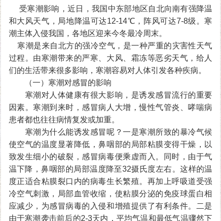
受寒潮影响，近日，我国中东部地区自北向南有强降温
和大风天气，局地降温可达12-14℃，阵风可达7-8级。寒
潮主体入侵我国，各地区迎来今冬最冷周末。
寒潮是来自北方的强冷空气，是一种严重的灾害性天气
过程。由寒潮带来的严寒、大风、霜冻等恶劣天气，给人
们的生活带来很多影响，寒潮容易对人体引发各种疾病。
（一）寒潮对感冒的影响
寒潮对人体健康有很大影响，是诱发感冒流行的重要
因素。寒潮到来时，感冒病人大增，慢性气管炎、哮喘病
患者都也往往病情复发或加重。
寒潮为什么能诱发感冒呢？一是寒潮所致的暴冷气候
使空气的温度显著降低，鼻咽部的局部粘膜变得干燥，以
致发生细小的破裂，感冒病毒便乘虚而入。同时，由于气
温下降，鼻咽部的局部温度降至32摄氏度左右。这样的温
度正适合粘膜裂口内的病毒生长繁殖。再加上呼吸道受强
冷空气刺激，局部血管收缩，使粘膜分泌的免疫球蛋白相
应减少，为感冒病毒的入侵和增殖提供了有利条件。二是
由于寒潮袭击前后的2-3天内，平均气温和最低气温骤然下