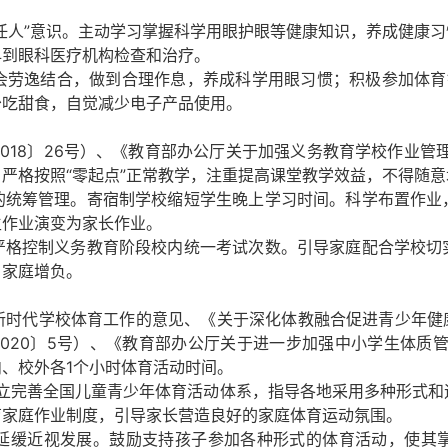
人”意识。主动学习掌握科学用眼护眼等健康知识，养成健康习
早到眼科医疗机构检查和治疗。
逸结合，做到合理作息，养成科学用眼习惯；积极参加体育
少吃甜食，自觉减少电子产品使用。
8〕26号）、《教育部办公厅关于加强义务教育学校作业管理的
严格按照“零起点”正常教学，注重提高课堂教学效益，不得随
筹管理。寄宿制学校缩短学生晚上学习时间。科学布置作业
生作业演变为家长作业。
控制义务教育阶段校内统一考试次数。引导家庭配合学校切
、家庭增负。
代学校体育工作的意见、《关于深化体教融合促进青少年健康发
020〕5号）、《教育部办公厅关于进一步加强中小学生体质管
、校外各1个小时体育活动时间。
完善全国儿童青少年体育活动体系，指导各地采用多种形式和
育家庭作业制度，引导家长营造良好的家庭体育运动氛围。
近视发展。鼓励支持孩子参加各种形式的体育活动，使其掌