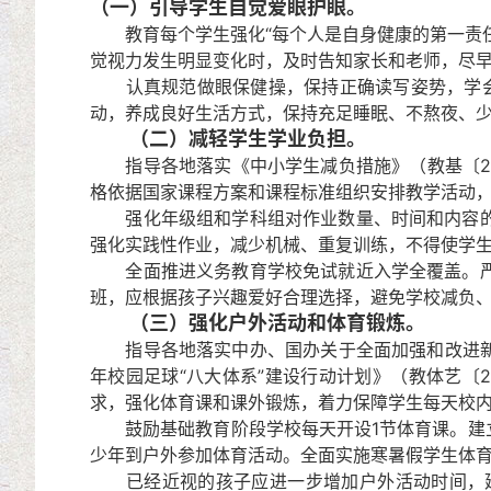
（一）引导学生自觉爱眼护眼。
教育每个学生强化“每个人是自身健康的第一责任
觉视力发生明显变化时，及时告知家长和老师，尽
认真规范做眼保健操，保持正确读写姿势，学会劳
动，养成良好生活方式，保持充足睡眠、不熬夜、
（二）减轻学生学业负担。
指导各地落实《中小学生减负措施》（教基〔201
格依据国家课程方案和课程标准组织安排教学活动，
强化年级组和学科组对作业数量、时间和内容的统
强化实践性作业，减少机械、重复训练，不得使学
全面推进义务教育学校免试就近入学全覆盖。严格
班，应根据孩子兴趣爱好合理选择，避免学校减负
（三）强化户外活动和体育锻炼。
指导各地落实中办、国办关于全面加强和改进新时
年校园足球“八大体系”建设行动计划》（教体艺〔2
求，强化体育课和课外锻炼，着力保障学生每天校内
鼓励基础教育阶段学校每天开设1节体育课。建立
少年到户外参加体育活动。全面实施寒暑假学生体
已经近视的孩子应进一步增加户外活动时间，延缓