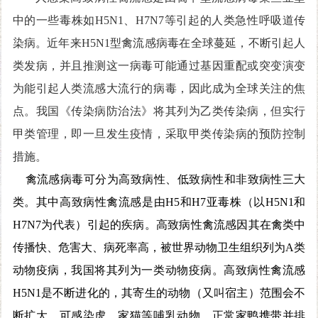
中的一些毒株如H5N1、H7N7等引起的人类急性呼吸道传
染病。近年来H5N1型禽流感病毒在全球蔓延，不断引起人
类发病，并且推测这一病毒可能通过基因重配或突变演变
为能引起人类流感大流行的病毒，因此成为全球关注的焦
点。我国《传染病防治法》将其列为乙类传染病，但实行
甲类管理，即一旦发生疫情，采取甲类传染病的预防控制
措施。
禽流感病毒可分为高致病性、低致病性和非致病性三大
类。其中高致病性禽流感是由H5和H7亚毒株（以H5N1和
H7N7为代表）引起的疾病。高致病性禽流感因其在禽类中
传播快、危害大、病死率高，被世界动物卫生组织列为A类
动物疫病，我国将其列为一类动物疫病。高致病性禽流感
H5N1是不断进化的，其寄生的动物（又叫宿主）范围会不
断扩大，可感染虎、家猫等哺乳动物，正常家鸭携带并排