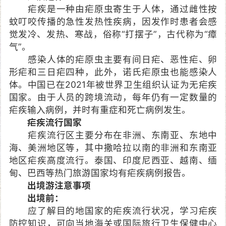
疟疾是一种由疟原虫寄生于人体，通过雌性按
蚊叮咬传播的急性发热性疾病，因发作时患者会感
觉发冷、发热、寒战，俗称“打摆子”，古代称为“瘴
气”。
感染人体的疟原虫主要有间日疟、恶性疟、卵
形疟和三日疟四种，此外，诺氏疟原虫也能感染人
体。中国已在2021年被世界卫生组织认证为无疟疾
国家。由于人员的跨境流动，每年仍有一定数量的
疟疾输入病例，并时有重症和死亡病例发生。
疟疾流行国家
疟疾流行区主要分布在非洲、东南亚、东地中
海、美洲地区等，其中撒哈拉以南的非洲和东南亚
地区疟疾高度流行。泰国、印度尼西亚、越南、缅
甸、巴西等热门旅游国家均有疟疾病例报告。
出境游注意事项
出境前：
应了解目的地国家的疟疾流行状况，学习疟疾
防控知识，可向当地海关或国际旅行卫生保健中心