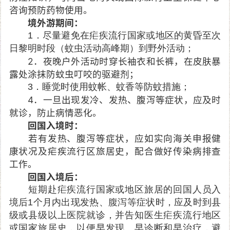
咨询预防药物使用。
境外游期间：
1．尽量避免在疟疾流行国家或地区的黄昏至次
日黎明时段（蚊虫活动高峰期）到野外活动；
2．夜晚户外活动时穿长袖衣和长裤，在皮肤暴
露处涂抹防蚊虫叮咬的驱避剂；
3．睡觉时使用蚊帐、蚊香等防蚊措施；
4．一旦出现发冷、发热、腹泻等症状，应及时
就诊，防止病情恶化。
回国入境时：
若有发热、腹泻等症状，应如实向海关申报健
康状况及疟疾流行区旅居史，配合做好传染病排查
工作。
回国入境后：
短期赴疟疾流行国家或地区旅居的回国人员入
境后1个月内出现发热、腹泻等症状时，应及时到县
级或县级以上医院就诊，并告知医生疟疾流行地区
或国家旅居史，以便早发现、早诊断和早治疗，避