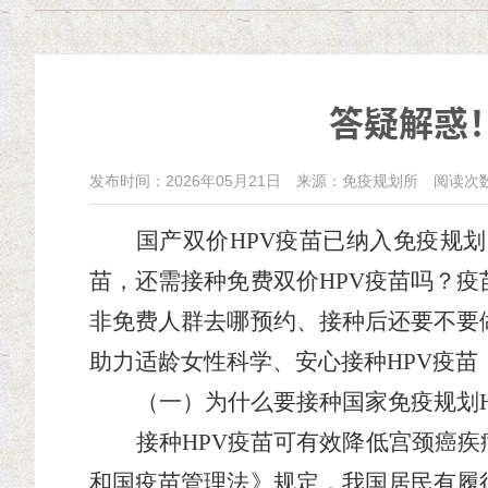
答疑解惑
发布时间：2026年05月21日
来源：免疫规划所
阅读次
国产双价
HPV疫苗已纳入免疫规
苗，还需接种免费
双
价
HPV疫苗
吗？疫
非免费人群去哪预约、接种后还要不要
助力适龄女性科学、安心接种HPV疫苗
（
一
）
为什么要接种
国家免疫规划
接种
HPV疫苗可有效降低宫颈癌
和国疫苗管理法》规定，我国居民有履