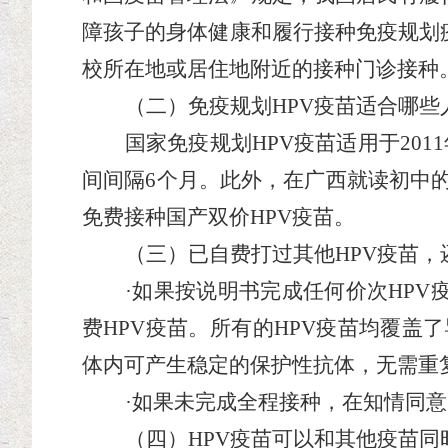
障孩子的身体健康和履行接种免疫规划
校所在地或居住地附近的接种门诊接种
（二）免疫规划
HPV疫苗适合哪些
国家免疫规划
HPV疫苗适用于201
间间隔6个月。此外，在广西就读初中的20
免费接种国产双价
HPV疫苗。
（
三
）已自费打过其他
HPV疫苗
·如果
按
说明书完成任何价次
HP
费
HPV疫苗
。所有的
HPV疫苗均覆盖
体内可产生稳定的保护性抗体，无需重
·如果未完成全程接种，在知情同意
（
四
）
HPV疫苗可以和其他疫苗同