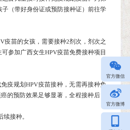
孩子（带好身份证或预防接种证）前往学
PV疫苗的女孩
，
需要接种
2剂次，剂次之
生可参加
广西女生
HPV疫苗免费接种项目
官方微信
免疫规划HPV疫苗接种
，
无需再接种免
宫颈癌的预防效果足够显著，全程接种后，
官方微博
后续
接种
。