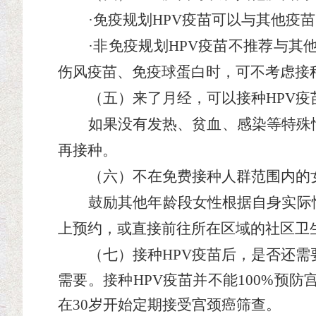
·免疫规划HPV疫苗可以与其他疫
·非免疫规划HPV疫苗不推荐与
伤风疫苗、免疫球蛋白时，可不考虑接
（
五
）来了月经，可以接种
HPV
如果没有发热、贫血、感染等特殊
再接种。
（
六
）不在免费接种人群范围内的
鼓励其他年龄段女性根据自身实际
上预约，或直接前往所在区域的社区卫
（
七
）接种
HPV疫苗后，是否还
需要。接种
HPV疫苗并不能100%
在30岁开始定期接受宫颈癌筛查。