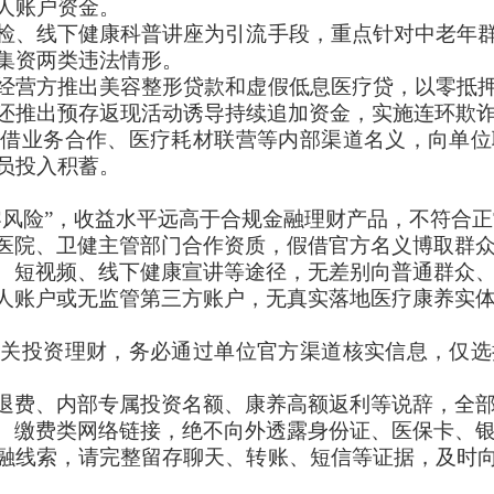
人账户资金。
检、线下健康科普讲座为引流手段，重点针对中老年
集资两类违法情形。
经营方推出美容整形贷款和
虚假低息医疗贷
，
以零抵
还推出预存返现活动诱导持续追加资金，实施连环欺
假借业务合作、医疗耗材联营等内部渠道名义，向单位
员投入积蓄。
零风险”，收益水平远高于合规金融理财产品，不符合
医院、卫健主管部门合作资质，假借官方名义博取群
、短视频、线下健康宣讲等途径，无差别向普通群众
人账户或无监管第三方账户，无真实落地医疗康养实
相关投资理财，务必通过单位官方渠道核实信息，仅选
退费、内部专属投资名额、康养高额返利等说辞，全
、缴费类网络链接，绝不向外透露身份证、医保卡、
融线索，请完整留存聊天、转账、短信等证据，及时