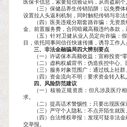
医保卡信息，索要短信验证码，从而盗刷个
（三）保健品养生传销陷阱：以免费体
设置拉人头返利机制，同时触犯传销与非法
（四）医美违规分期套路诈骗：无资质
金、前置服务费，合同暗藏高额违约条款，
（五）针对卫健从业人员定向诈骗：
目，依托同事间信任快速传播，诱导工作人
三、非法金融骗局四大辨别要点
（一）许诺保本高额收益：宣称投资
“
（二）
虚构权威背书：
伪造疾控中心、
（三）服务对象范围广：通过线上社群
（四）
资金流向不明：
要求资金转入私
四、风险防范建议
（一）核验正规资质：但凡涉及医疗
求。
（二）提高话术警惕性：只要出现医保
（三）严守个人隐私：不点开陌生就医
（四）合法维权举报：发现可疑非法金
交举报。