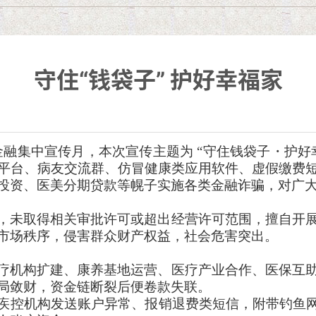
守住“钱袋子” 护好幸福家
范非法金融集中宣传月，本次宣传主题为 “守住钱袋子・
平台、病友交流群、仿冒健康类应用软件、虚假缴费
投资、医美分期贷款等幌子实施各类金融诈骗，对广
，未取得相关审批许可或超出经营许可范围，擅自开
市场秩序，侵害群众财产权益，社会危害突出。
疗机构扩建、康养基地运营、医疗产业合作、医保互
局敛财，资金链断裂后便卷款失联。
疾控机构发送账户异常、报销退费类短信，附带钓鱼