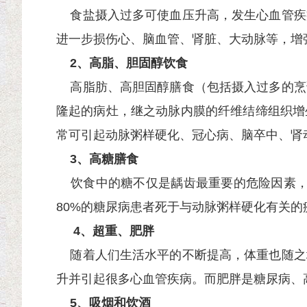
食盐摄入过多可使血压升高，发生心血管疾
进一步损伤心、脑血管、肾脏、大动脉等，增
2、
高脂、胆固醇饮食
高脂肪、高胆固醇膳食（包括摄入过多的烹
隆起的病灶，继之动脉内膜的纤维结缔组织增
常可引起动脉粥样硬化、冠心病、脑卒中、肾
3、
高糖膳食
饮食中的糖不仅是龋齿最重要的危险因素，还
80%的糖尿病患者死于与动脉粥样硬化有关
4、超重、肥胖
随着人们生活水平的不断提高，体重也随之
升并引起很多心血管疾病。而肥胖是糖尿病、
5、吸烟和
饮酒