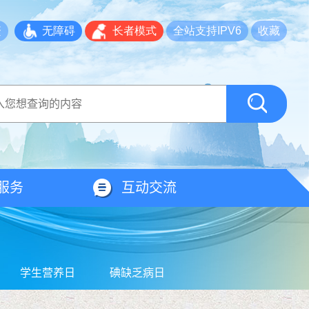
繁
无障碍
长者模式
全站支持IPV6
收藏
服务
互动交流
学生营养日
碘缺乏病日