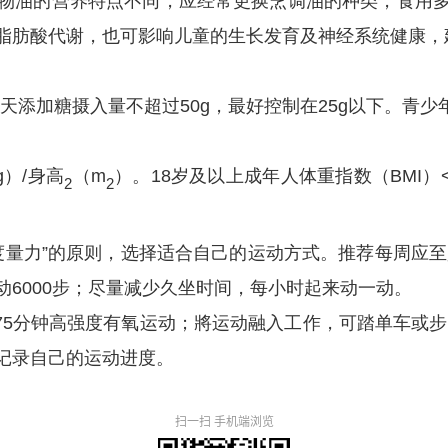
物油的营养特点不同，应经常更换烹调油的种类，食用
脂肪酸代谢，也可影响儿童的生长发育及神经系统健康，
天添加糖摄入量不超过50g，最好控制在25g以下。青
g）/身高
（m
）。18岁及以上成年人体重指数（BMI）<1
2
2
量力”的原则，选择适合自己的运动方式。推荐每周应至少
6000步；尽量减少久坐时间，每小时起来动一动。
5分钟高强度有氧运动；將运动融入工作，可踏单车或步行
记录自己的运动进度。
扫一扫 手机端浏览