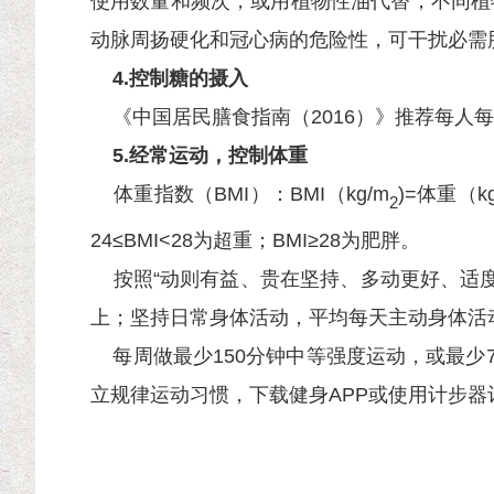
使用数量和频次，或用植物性油代替，不同植
动脉周扬硬化和冠心病的危险性，可干扰必需
4.控制糖的摄入
《中国居民膳食指南（2016）》推荐每人每
5.经常运动，控制体重
体重指数（BMI）：BMI（kg/m
)=体重（k
2
24≤BMI<28为超重；BMI≥28为肥胖。
按照“动则有益、贵在坚持、多动更好、适度
上；坚持日常身体活动，平均每天主动身体活动
每周做最少150分钟中等强度运动，或最少7
立规律运动习惯，下载健身APP或使用计步器