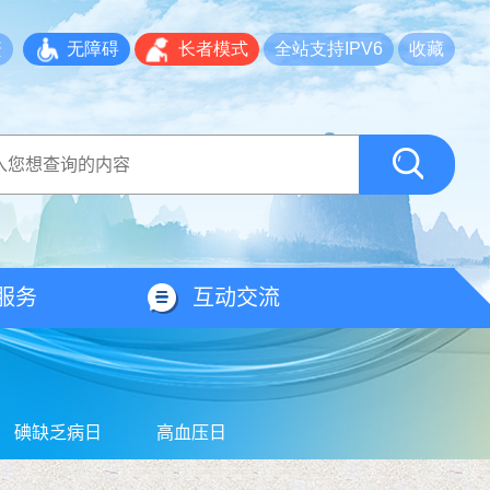
繁
无障碍
长者模式
全站支持IPV6
收藏
服务
互动交流
碘缺乏病日
高血压日