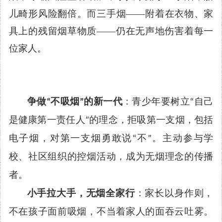
儿畸形风险翻倍。而三手烟
——附着在衣物、家
具上的残留烟草物质——仍在无声地伤害着每一
位家人。
争做
不吸烟
的新一代
：青少年要树立
自己
“
”
“
是健康第一责任人
的理念，拒吸第一支烟，包括
”
电子烟
，
对第一支烟勇敢说
不
。
主动参与学
“
”
校、社区组织的控烟活动，成为无烟理念的传播
者。
小手拉大手，无烟全家行
：家长以身作则，
不在孩子面前吸烟，不当着家人的面吞云吐雾。