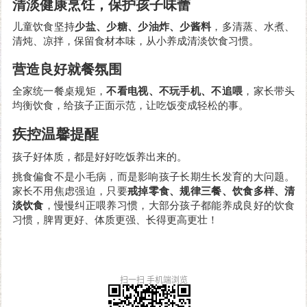
清淡健康烹饪，保护孩子味蕾
儿童饮食坚持
少盐、少糖、少油炸、少酱料
，多清蒸、水煮、
清炖、凉拌，保留食材本味，从小养成清淡饮食习惯。
营造良好就餐氛围
全家统一餐桌规矩，
不看电视、不玩手机、不追喂
，家长带头
均衡饮食，给孩子正面示范，让吃饭变成轻松的事。
疾控温馨提醒
孩子好体质，都是好好吃饭养出来的。
挑食偏食不是小毛病，而是影响孩子长期生长发育的大问题。
家长不用焦虑强迫，只要
戒掉零食、规律三餐、饮食多样、清
淡饮食
，慢慢纠正喂养习惯，大部分孩子都能养成良好的饮食
习惯，脾胃更好、体质更强、长得更高更壮！
扫一扫 手机端浏览