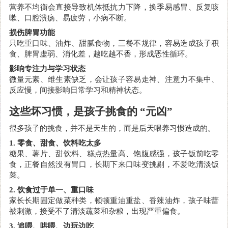
营养不均衡会直接导致机体抵抗力下降，换季易感冒、反复咳
嗽、口腔溃疡、易疲劳，小病不断。
损伤脾胃功能
只吃重口味、油炸、甜腻食物，三餐不规律，容易造成孩子积
食、脾胃虚弱、消化差，越吃越不香，形成恶性循环。
影响专注力与学习状态
微量元素、维生素缺乏，会让孩子容易走神、注意力不集中、
反应慢，间接影响日常学习和精神状态。
这些坏习惯，是孩子挑食的
“元凶”
很多孩子的挑食，并不是天生的，而是后天喂养习惯造成的。
1. 零食、甜食、饮料吃太多
糖果、薯片、甜饮料、糕点热量高、饱腹感强，孩子饭前吃零
食，正餐自然没有胃口，长期下来口味变挑剔，不爱吃清淡饭
菜。
2. 饮食过于单一、重口味
家长长期固定做菜种类，顿顿重油重盐、香辣油炸，孩子味蕾
被刺激，接受不了清淡蔬菜和杂粮，出现严重偏食。
3. 追喂、哄喂、边玩边吃