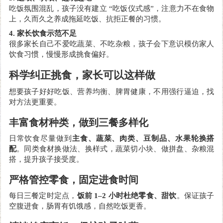
吃饭氛围混乱，孩子没有建立
“吃饭仪式感”，注意力不在食物
上，久而久之养成拖延吃饭、抗拒正餐的习惯。
4. 家长饮食示范不足
很多家长自己不爱吃蔬菜、不吃杂粮，孩子会下意识模仿家人
饮食习惯，慢慢形成挑食偏好。
科学纠正挑食，家长可以这样做
想要孩子好好吃饭、营养均衡、脾胃健康，不用强行逼迫，找
对方法更重要。
丰富食材种类，做到三餐多样化
日常饮食尽量做到
主食、蔬菜、肉类、豆制品、水果轮换搭
配
。同类食材换做法、换样式，蔬菜切小块、做拼盘、杂粮混
搭，提升孩子接受度。
严格管控零食，固定进食时间
每日三餐定时定点，
饭前
1–2 小时杜绝零食、甜饮
。保证孩子
空腹进食，肠胃有饥饿感，自然吃饭更香。