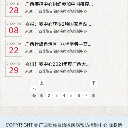
广西疾控中心组织参加中国疾控中心国家自然科学基金申报启动暨经验分享交流会
2022-10
28
来源：广西壮族自治区疾病预防控制中心
喜报：我中心获得2项国家自然科学基金项目资助
2022-09
08
来源：广西壮族自治区疾病预防控制中心
广西壮族自治区 “八桂学者—艾滋病防控关键技术岗位”研究团队在《Frontiers in Microbiology》杂志发表研究论文：Genetic network analysis of HIV sexual transmission in rural Southwest China after the expansion of antiretroviral therapy: a population-based study
2022-08
22
来源：广西壮族自治区疾病预防控制中心
喜讯！我中心2021年度广西大型科研仪器开放共享绩效考核结果为优秀
2022-07
29
来源：广西壮族自治区疾病预防控制中心
上
下
77
一
一
条
页
2
3
4
5
6
7
页
COPYRIGHT © 广西壮族自治区疾病预防控制中心 版权所