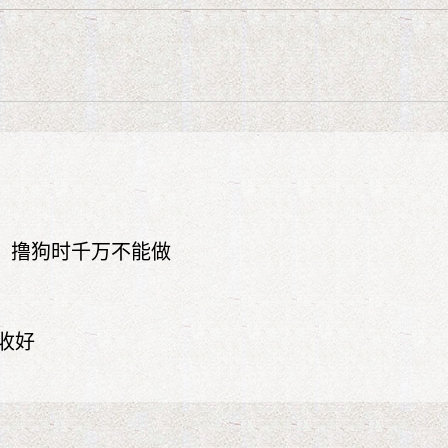
”！撸狗时千万不能做
收好