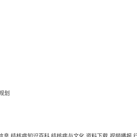
规划
信息
结核病知识百科
结核病与文化
资料下载
视频播报