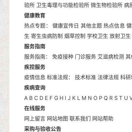
验所
卫生毒理与功能检验所
微生物检验所
病
健康教育
热点专题：
健康宣传日
其他主题
热点信息
健
生
寄生虫病防制
烟草控制
学校卫生
放射卫生
服务指南
服务指南：
免疫接种
门诊服务
艾滋病检测
其
疾控服务
疫情信息
标准法规：
技术标准
法律法规
科研
疾病查询
A
B
C
D
E
F
G
H
I
J
K
L
M
N
O
P
Q
R
S
T
U
在线服务
网上留言
网站地图
联系我们
网站帮助
采购与验收公告